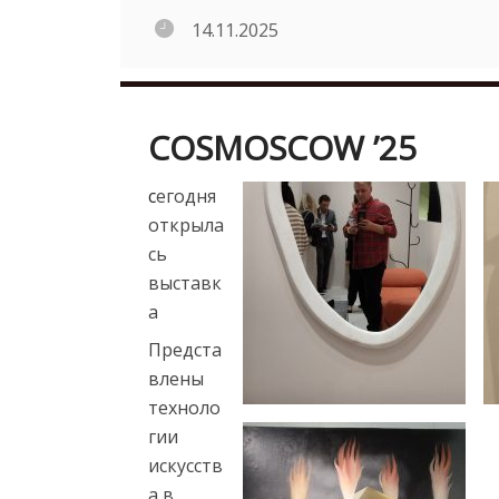
14.11.2025
COSMOSCOW ’25
с
егодня
открыла
сь
выставк
а
Предста
влены
техноло
гии
искусств
а в