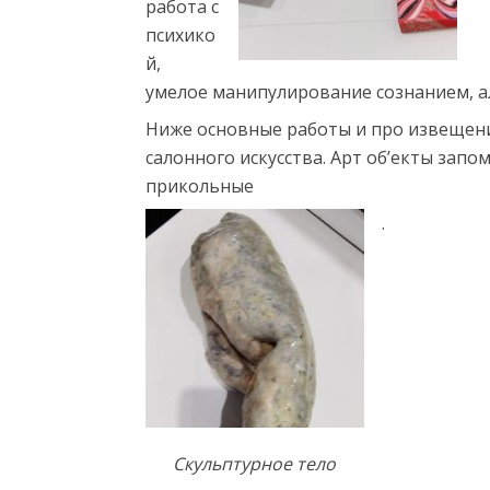
работа с
психико
й,
умелое манипулирование сознанием, 
Ниже основные работы и про извещени
салонного искусства. Арт об’екты запо
прикольные
.
Скульптурное тело