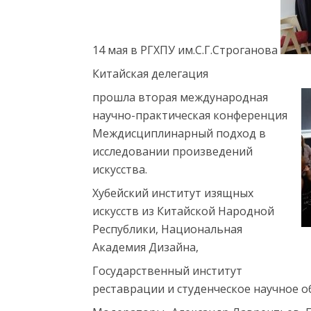
y
a
e
14 мая в РГХПУ им.С.Г.Строганова
s
Китайская делегация
c
o
прошла вторая международная
r
научно-практическая конференция
t
Междисциплинарный подход в
t
исследовании произведений
r
искусства.
a
Хубейский институт изящных
b
искусств из Китайской Народной
z
Республики, Национальная
o
Академия Дизайна,
n
Государственный институт
e
реставрации и студенческое научное 
s