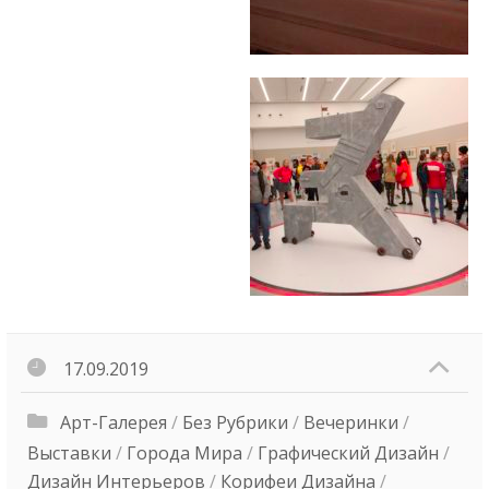
c
o
r
t
m
e
r
s
i
n
e
s
c
17.09.2019
o
r
Арт-Галерея
/
Без Рубрики
/
Вечеринки
/
t
Выставки
/
Города Мира
/
Графический Дизайн
/
Дизайн Интерьеров
/
Корифеи Дизайна
/