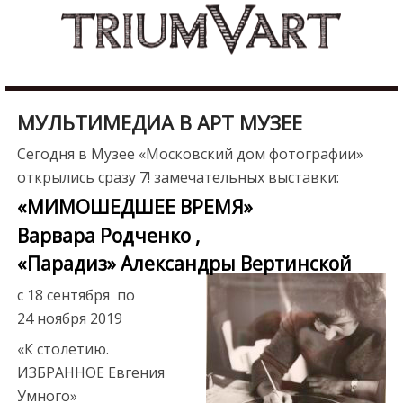
Skip
b
to
u
content
r
d
u
МУЛЬТИМЕДИА В АРТ МУЗЕЕ
r
e
Сегодня в Музее «Московский дом фотографии»
s
открылись сразу 7! замечательных выставки:
c
«МИМОШЕДШЕЕ ВРЕМЯ»
o
Варвара Родченко ,
r
«Парадиз» Александры Вертинской
t
m
с 18 сентября по
a
24 ноября 2019
l
«К столетию.
a
ИЗБРАННОЕ Евгения
t
Умного»