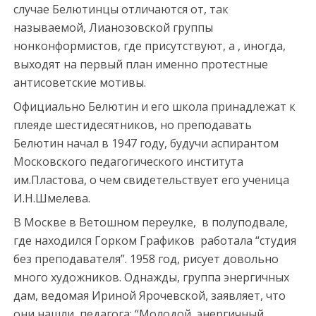
случае Белютинцы отличаются от, так
называемой, Лианозовской группы
нонконформистов, где присутствуют, а , иногда,
выходят на первый план именно протестные
антисоветские мотивы.
Официально Белютин и его школа принадлежат к
плеяде шестидесятников, но преподавать
Белютин начал в 1947 году, будучи аспирантом
Московского педагогического института
им.Пластова, о чем свидетельствует его ученица
И.Н.Шмелева.
В Москве в Ветошном переулке, в полуподвале,
где находился Горком Графиков работала “студия
без преподавателя”. 1958 год, рисует довольно
много художников. Однажды, группа энергичных
дам, ведомая Ириной Ярочевской, заявляет, что
они нашли педагога: “Молодой, энергичный,