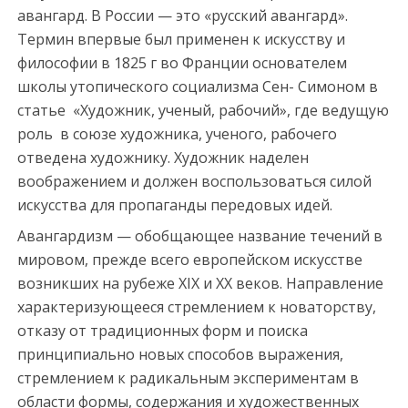
y
авангард. В России — это «русский авангард».
a
Термин впервые был применен к искусству и
e
философии в 1825 г во Франции основателем
s
школы утопического социализма Сен- Симоном в
c
статье «Художник, ученый, рабочий», где ведущую
o
роль в союзе художника, ученого, рабочего
r
отведена художнику. Художник наделен
t
воображением и должен воспользоваться силой
t
искусства для пропаганды передовых идей.
r
Авангардизм — обобщающее название течений в
a
мировом, прежде всего европейском искусстве
b
возникших на рубеже XIX и XX веков. Направление
z
характеризующееся стремлением к новаторству,
o
отказу от традиционных форм и поиска
n
принципиально новых способов выражения,
e
стремлением к радикальным экспериментам в
s
области формы, содержания и художественных