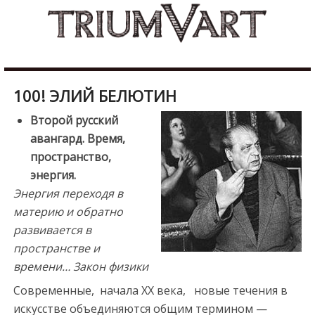
Skip
b
to
u
content
r
d
u
100! ЭЛИЙ БЕЛЮТИН
r
e
Второй русский
s
авангард. Время,
c
пространство,
o
энергия.
r
Энергия переходя в
t
материю
и обратно
m
развивается в
a
пространстве и
l
времени…
Закон физики
a
Современные, начала ХХ века, новые течения в
t
искусстве объединяются общим термином —