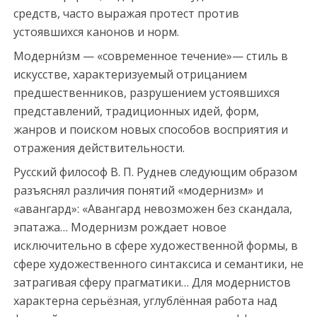
c
средств, часто выражая протест против
o
устоявшихся канонов и норм.
r
Модерни́зм — «современное течение»— стиль в
t
искусстве, характеризуемый отрицанием
m
предшественников, разрушением устоявшихся
e
представлений, традиционных идей, форм,
r
жанров и поиском новых способов восприятия и
s
отражения действительности.
i
n
Русский философ В. П. Руднев следующим образом
e
разъяснял различия понятий «модернизм» и
s
«авангард»: «Авангард невозможен без скандала,
c
эпатажа… Модернизм рождает новое
o
исключительно в сфере художественной формы, в
r
сфере художественного синтаксиса и семантики, не
t
затрагивая сферу прагматики… Для модернистов
характерна серьёзная, углублённая работа над