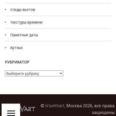
этюды вьетов
текстуры времени
Памятные даты
Артхыз
РУБРИКАТОР
Рубрикатор
©
triumVart,
Москва 2026, все права
защищены