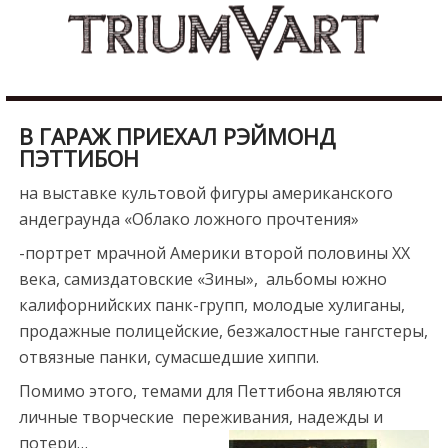
Skip
b
to
u
content
r
d
u
В ГАРАЖ ПРИЕХАЛ РЭЙМОНД
r
ПЭТТИБОН
e
на выставке культовой фигуры американского
s
андеграунда «Облако ложного прочтения»
c
o
-портрет мрачной Америки второй половины ХХ
r
века, самиздатовские «Зины», альбомы южно
t
калифорнийских панк-групп, молодые хулиганы,
m
продажные полицейские, безжалостные гангстеры,
a
отвязные панки, сумасшедшие хиппи.
l
Помимо этого, темами для Петтибона являются
a
личные творческие переживания, надежды и
t
потери…