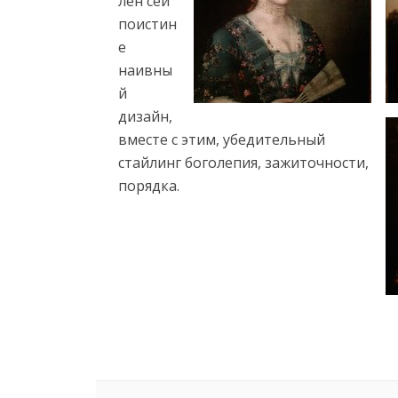
лен сей
поистин
е
наивны
й
дизайн,
вместе с этим, убедительный
стайлинг боголепия, зажиточности,
порядка.