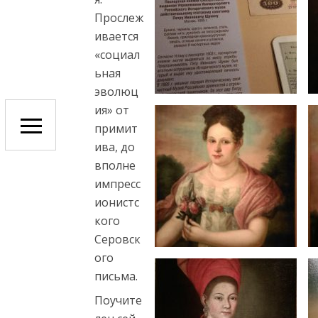
c
Прослеж
o
ивается
r
«социал
t
ьная
m
эволюц
e
ия» от
r
примит
s
ива, до
i
вполне
n
импресс
e
ионистс
s
кого
c
Серовск
o
ого
r
письма.
t
Поучите