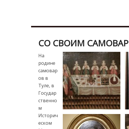
Skip
b
to
u
content
r
d
u
СО СВОИМ САМОВА
r
e
На
s
родине
c
самовар
o
ов в
r
Туле, в
t
Государ
m
ственно
a
м
l
Историч
a
еском
t