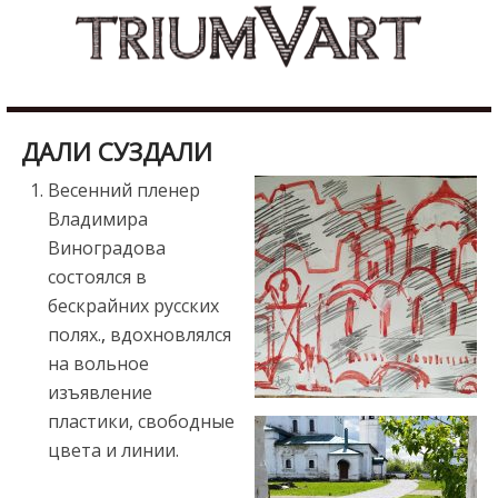
Skip
b
to
u
content
r
d
u
ДАЛИ СУЗДАЛИ
r
e
Весенний пленер
s
Владимира
c
Виноградова
o
состоялся в
r
бескрайних русских
t
полях.
,
вдохновлялся
m
на вольное
a
изъявление
l
пластики,
свободные
a
цвета и линии.
t