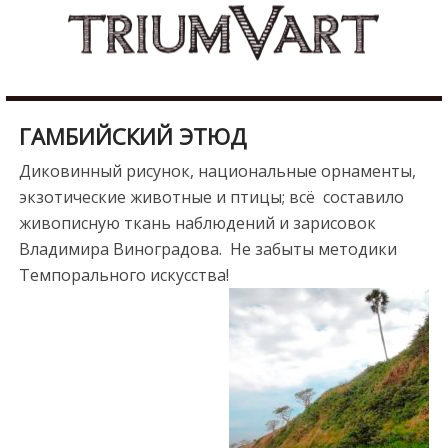
Skip
b
to
u
content
r
d
u
ГАМБИЙСКИЙ ЭТЮД
r
e
Диковинный рисунок, национальные орнаменты,
s
экзотические животные и птицы; всё составило
c
живописную ткань наблюдений и зарисовок
o
Владимира Виноградова. Не забыты методики
r
Темпорального искусства!
t
m
a
l
a
t