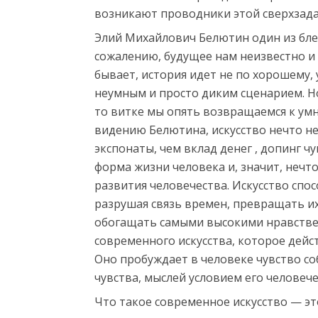
c
возникают проводники этой сверхзада
o
r
Элий Михайлович Белютин один из бле
t
сожалению, будущее нам неизвестно и к
m
бывает, история идет не по хорошему,
e
неумным и просто диким сценарием. Но 
r
то витке мы опять возвращаемся к умн
s
видению Белютина, искусство нечто н
i
экспонаты, чем вклад денег , допинг ч
n
форма жизни человека и, значит, нечт
e
развития человечества. Искусство спо
s
разрушая связь времен, превращать и
c
обогащать самыми высокими нравстве
o
современного искусства, которое дейс
r
Оно пробуждает в человеке чувство со
t
чувства, мыслей условием его человеч
Что такое современное искусство — эт