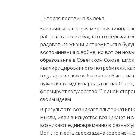
y
a
e
…Вторая половина ХХ века.
s
Закончилась вторая мировая война, лю
c
работал в это время, кто то пережил в
o
радоваться жизни и стремиться в буду
r
воспоминания о войне, но вот он новы
t
образование в Советском Союзе, школь
t
квалифицированного потребителя, как 
r
государство, какое бы оно не было, н
a
нужный его идеи народ, а не наоборот,
b
формирует государство. С одной сторо
z
своим идеям.
o
В результате возникает альтернативн
n
мысли, идеи в искусстве возникают и в
e
возникают единовременно в разных уг
s
Вот это и есть сверхзадача современно