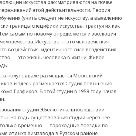
эволюции искусства рассматриваются на почве
 переживаний этой действительности. Теория
бучения (учить следует не искусству, а выявлению
ски границы специфики искусства, трактуя их как
 Тем самым по новому определяется и эволюция
еловечества. Искусство — это человеческая
ого воздействия, идентичного силе воздействия
сство — это жизнь человека в жизни. Живое
оды.
к, в полуподвале размещается Московский
иков и здесь размещается Студия повышения
ома Графиков. В этой студии в 1958 году начал
н.
разования студии Э.Белютина, впоследствии
ь». За годы существования студии через нее
 только временно — пароходные поездки по
доме отдыха Химзавода в Рузском районе