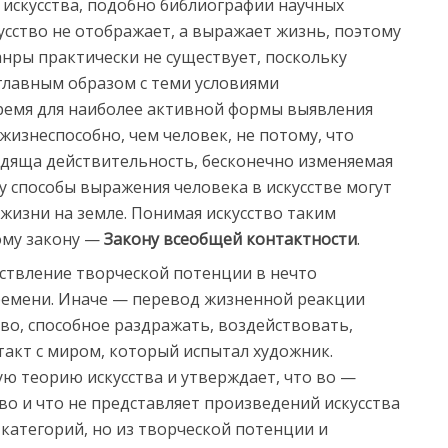
е искусства, подобно библиографии научных
усство не отображает, а выражает жизнь, поэтому
анры практически не существует, поскольку
главным образом с теми условиями
ремя для наиболее активной формы выявления
жизнеспособно, чем человек, не потому, что
ходяща действительность, бесконечно изменяемая
 способы выражения человека в искусстве могут
жизни на земле. Понимая искусство таким
ому закону —
Закону всеобщей контактности
.
ествление творческой потенции в нечто
ремени. Иначе — перевод жизненной реакции
во, способное раздражать, воздействовать,
акт с миром, который испытал художник.
ю теорию искусства и утверждает, что во —
во и что не представляет произведений искусства
 категорий, но из творческой потенции и