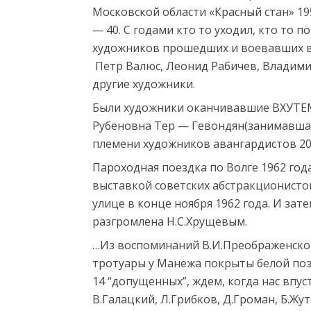
Московской области «Красный стан» 195
— 40. С годами кто то уходил, кто то 
художников прошедших и воевавших в
Петр Валюс, Леонид Рабичев, Владими
другие художники.
Были художники оканчивавшие ВХУТЕМ
Рубеновна Тер — Гевондян(занимавшаяс
племени художников авангардистов 20
Пароходная поездка по Волге 1962 год
выставкой советских абстракционисто
улице в конце ноября 1962 года. И зат
разгромлена Н.С.Хрущевым.
…Из воспоминаний В.И.Преображенской:
тротуары у Манежа покрыты белой поз
14 “допущенных”, ждем, когда нас впус
В.Галацкий, Л.Грибков, Д.Громан, Б.Жу