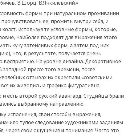
бичев, В.Шорц, В.Янкилевский.»
условность формы при натуральном проживании
 прочувствовать ее, прожить внутри себя, и
 холст, используя те условные формы, которые,
уровне, наиболее подходят для выражения этого
умать кучу затейливых форм, а затем под них
ю), что, в результате, получается очень
о восприятию. На уровне дизайна. Декоративное
В западной прессе того времени, после
валебных отзывах их окрестили «советскими
 вся их живопись и графика фигуративна.
 и есть второй русский авангард. Студийцы брали
ивались выбранному направлению.
ку исполнения, свои способы выражения,
значило тупое следование художниками заданиям
бя, через свои ощущения и понимания. Часто это