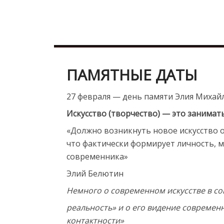
Skip
b
to
u
content
r
d
u
ПАМЯТНЫЕ ДАТЫ
r
e
27 февраля — день памяти Элия Михай
s
c
Искусство (творчество) — это занимат
o
«Должно возникнуть новое искусство о
r
что фактически формирует личность, 
t
современника»
m
Элий Белютин
a
l
Немного о современном искусстве в со
a
реальность» и о его видение современ
t
контактности»