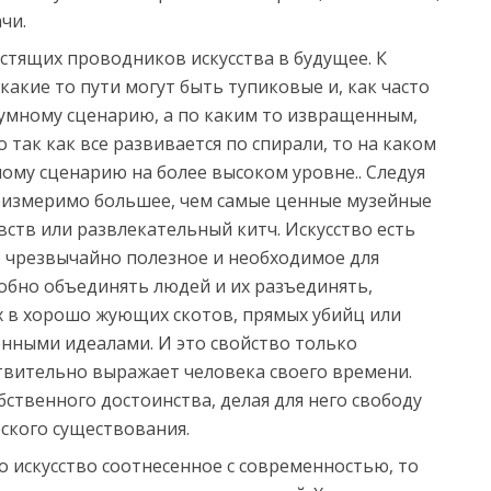
чи.
стящих проводников искусства в будущее. К
акие то пути могут быть тупиковые и, как часто
 умному сценарию, а по каким то извращенным,
так как все развивается по спирали, то на каком
ому сценарию на более высоком уровне.. Следуя
еизмеримо большее, чем самые ценные музейные
увств или развлекательный китч. Искусство есть
о чрезвычайно полезное и необходимое для
собно объединять людей и их разъединять,
х в хорошо жующих скотов, прямых убийц или
нными идеалами. И это свойство только
твительно выражает человека своего времени.
бственного достоинства, делая для него свободу
еского существования.
о искусство соотнесенное с современностью, то