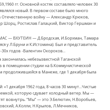
9,1960 гг. Основной костяк составляло человек 30
появлялся новый. В первом составе было много
 Отечественную войну — Александр Крюков,
р Шорц, Ростислав Галацкий, Виктор Гершман и
АС — ВХУТЕИН — Д.Бродская, И.Борхман, Тамара
я у Л.Бруни и К.Истомина). Был и представитель
-30х годов -Валентин Окороков…
а закончилась небезызвестной Таганской
в в помещении студии на Б.Коммунистической
ем продолжившейся в Манеже, где 1 декабря была
 «1 декабря 1962 года, 8 часов 30 минут…Чистые
емкой, которую сдувает холодный ветер. Мы —
тят вовнутрь. “Мы” — это Э.Белютин, Н.Воробьев,
товский, А.Колли, Н.Крылов, Л.Мечников,