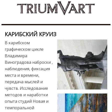
Skip
b
to
u
content
r
d
u
КАРИБСКИЙ КРУИЗ
r
e
В карибском
s
графическом цикле
c
Владимира
o
Виноградова наброски ,
r
наблюдения, фиксация
t
места и времени,
m
передача мыслей и
a
чувств. Исследование
l
методов и наработки
a
опыта студий Новая и
t
темпоральной