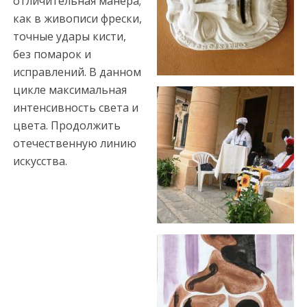
отличительная манера;
c
как в живописи фрески,
o
точные удары кисти,
r
без помарок и
t
исправлений. В данном
m
цикле максимальная
e
интенсивность света и
r
цвета. Продолжить
s
отечественную линию
i
искусства.
n
e
s
c
o
r
t