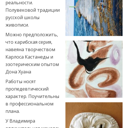
y
реальности.
a
Полувековой традиции
e
русской школы
s
живописи.
c
Можно предположить,
o
что карибская серия,
r
навеяна творчеством
t
Карлоса Кастанеды и
t
эзотерическим опытом
r
Дона Хуана
a
Работы носят
b
пропедевтический
z
характер. Поучительны
o
в профессиональном
n
плана.
e
У Владимира
s