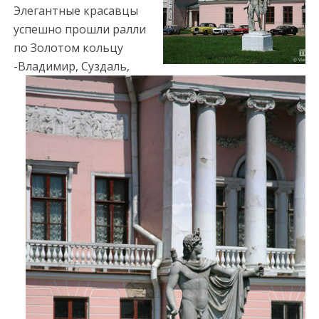
c
Элегантные красавцы
o
успешно прошли ралли
r
по Золотом кольцу
t
-Владимир, Суздаль,
m
e
r
s
i
n
e
s
c
o
r
t