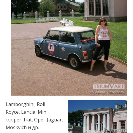
y
a
e
s
c
o
r
t
t
r
a
b
z
o
Lamborghini, Roll
n
Royce,
Lancia, Mini
e
cooper, Fiat, Opel, Jaguar,
s
Moskvich и др.