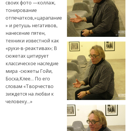
y
своих фото —коллаж,
a
тонирование
e
отпечатков,»царапание
s
» и ретушь негативов,
c
нанесение пятен,
o
техники известной как
r
«руки-в-реактивах»; В
t
сюжетах цитирует
t
классическое наследие
r
мира -сюжеты Гойи,
a
Босха,Клее… По его
b
словам «Творчество
z
зиждется на любви к
o
человеку…»
n
e
s