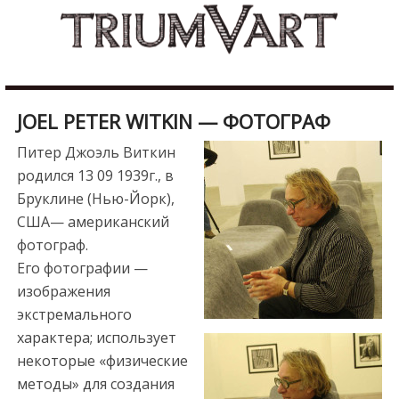
Skip
b
to
u
content
r
d
u
JOEL PETER WITKIN — ФОТОГРАФ
r
e
Питер Джоэль Виткин
s
родился 13 09 1939г., в
c
Бруклине (Нью-Йорк),
o
США— американский
r
фотограф.
t
Его фотографии —
m
изображения
a
экстремального
l
характера; использует
a
некоторые «физические
t
методы» для создания