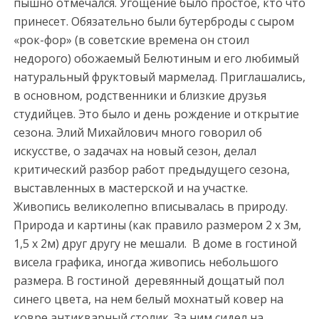
пышно отмечался. Угощение было простое, кто что
принесет. Обязательно были бутерброды с сыром
«рок-фор» (в советские времена он стоил
недорого) обожаемый Белютиным и его любимый
натуральный фруктовый мармелад. Приглашались,
в основном, родственники и близкие друзья
студийцев. Это было и день рождение и открытие
сезона. Элий Михайлович много говорил об
искусстве, о задачах на новый сезон, делал
критический разбор работ предыдущего сезона,
выставленных в мастерской и на участке.
Живопись великолепно вписывалась в природу.
Природа и картины (как правило размером 2 х 3м,
1,5 х 2м) друг другу не мешали. В доме в гостиной
висела графика, иногда живопись небольшого
размера. В гостиной деревянный дощатый пол
синего цвета, на нем белый мохнатый ковер на
ковре антикварный столик. За ним сидел на