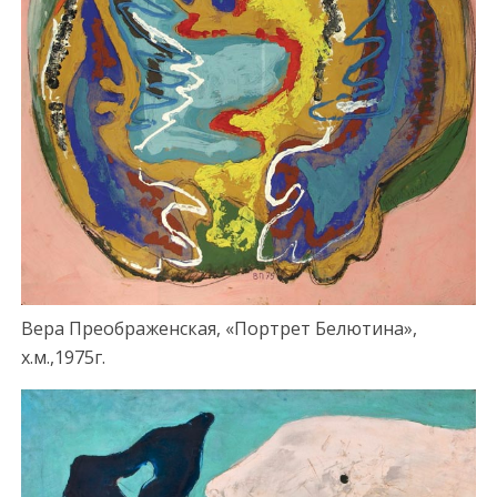
Вера Преображенская, «Портрет Белютина»,
х.м.,1975г.