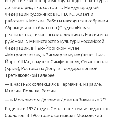
c
искусстве. Член жюри Международного конкурса
o
детского рисунка, состоит в Международной
r
Федерации художников ЮНЕСКО. Живёт и
t
работает в Москве. Работы находятся в собрании
m
Абрамцевского братства (Студия «Новая
e
реальность»), в частных коллекциях в России и за
r
рубежом, в Министерстве культуры Российской
s
Федерации, в Нью-Йоркском музее
i
«Метрополитэн», в Зиммерли музее (штат Нью-
n
Йорк, США) , в музеях Симферополя, Севастополя
e
(Крым), Ростова на Дону, в Государственной
s
Третьяковской Галерее.
c
— в частных коллекциях в Германии, Израиле,
o
Италии, Польше, России;
r
— в Московском Деловом Доме на Знаменке 7/3.
t
Родился в 1937 году в Смоленске, семье педагогов-
биологов. В 1960 году оканчивает Московский