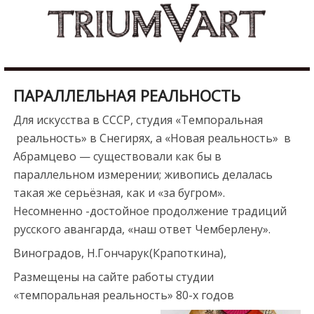
Skip
b
to
u
content
r
d
u
ПАРАЛЛЕЛЬНАЯ РЕАЛЬНОСТЬ
r
e
Для искусства в СССР, студия «Темпоральная
s
реальность» в Снегирях, а «Новая реальность» в
c
Абрамцево — существовали как бы в
o
параллельном измерении; живопись делалась
r
такая же серьёзная, как и «за бугром».
t
Несомненно -достойное продолжение традиций
m
русского авангарда, «наш ответ Чемберлену».
a
Виноградов, Н.Гончарук(Крапоткина),
l
Размещены на сайте работы студии
a
«темпоральная реальность» 80-х годов
t