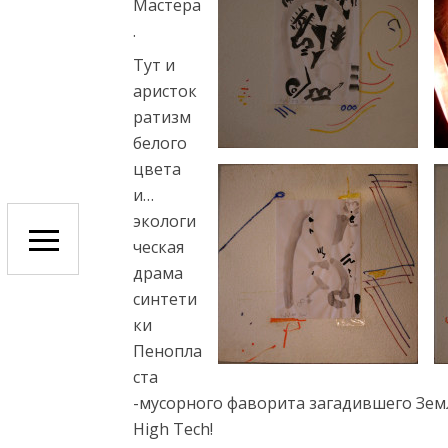
Мастера
y
.
a
e
Тут и
s
аристок
c
ратизм
o
белого
r
цвета
t
и…
t
экологи
r
ческая
a
драма
b
синтети
z
ки
o
Пенопла
n
ста
e
-мусорного фаворита загадившего Земл
s
High Tech!