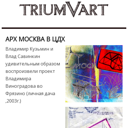
Skip
b
to
u
content
r
d
u
АРХ МОСКВА В ЦДХ
r
e
Владимир Кузьмин и
s
Влад Савинкин
c
удивительным образом
o
воспроизвели проект
r
Владимира
t
Виноградова во
m
Фрязино (личная дача
a
,2003г.)
l
a
t