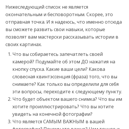
c
Нижеследующий список не является
o
окончательным и бесповоротным. Скорее, это
r
отправная точка. И я надеюсь, что именно отсюда
t
вы сможете развить свои навыки, которые
m
позволят вам мастерски рассказывать истории в
e
своих картинах.
r
s
Что вы собираетесь запечатлеть своей
i
камерой? Подумайте об этом ДО нажатия на
n
кнопку спуска. Какие ваши цели? Какова
e
словесная квинтэссенция (фраза) того, что вы
s
снимаете? Как только вы определили для себя
c
эти вопросы, переходите к следующему пункту.
o
Что будет объектом вашего снимка? Что вы им
r
хотите проиллюстрировать? Что вы хотите
t
увидеть на конечной фотографии?
Что является САМЫМ ВАЖНЫМ в вашей
фотографии? Почему это важно? Чем точнее и