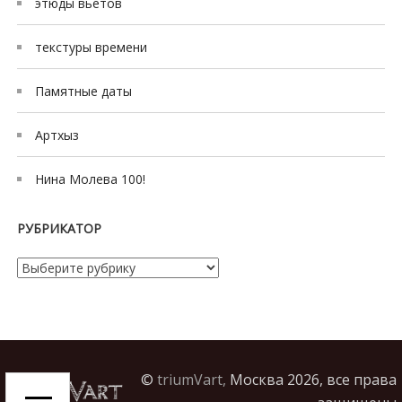
этюды вьетов
текстуры времени
Памятные даты
Артхыз
Нина Молева 100!
РУБРИКАТОР
Рубрикатор
©
triumVart,
Москва 2026, все права