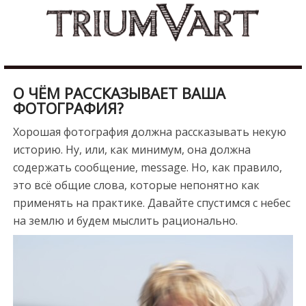
Skip
b
to
u
content
r
d
u
О ЧЁМ РАССКАЗЫВАЕТ ВАША
r
ФОТОГРАФИЯ?
e
Хорошая фотография должна рассказывать некую
s
историю. Ну, или, как минимум, она должна
c
содержать сообщение, message. Но, как правило,
o
это всё общие слова, которые непонятно как
r
применять на практике. Давайте спустимся с небес
t
на землю и будем мыслить рационально.
m
a
l
a
t