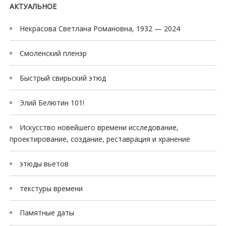
c
АКТУАЛЬНОЕ
o
r
Некрасова Светлана Романовна, 1932 — 2024
t
m
Смоленский пленэр
e
Быстрый свирьский этюд
r
s
Элий Белютин 101!
i
n
Искусство новейшего времени исследование,
e
проектирование, создание, реставрация и хранение
s
c
этюды вьетов
o
r
текстуры времени
t
Памятные даты