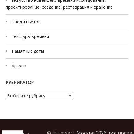
c
Искусство новейшего времени исследование,
проектирование, создание, реставрация и хранение
o
r
этюды вьетов
t
m
текстуры времени
e
r
Памятные даты
s
i
Артхыз
n
e
РУБРИКАТОР
s
c
Рубрикатор
o
r
t
©
triumVart,
Москва 2026, все права