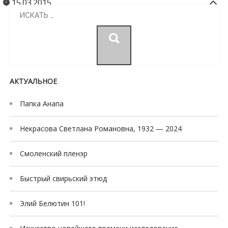
15.03.2015
y
Search
a
for:
e
s
c
o
АКТУАЛЬНОЕ
r
t
Папка Анапа
t
r
Некрасова Светлана Романовна, 1932 — 2024
a
b
Смоленский пленэр
z
o
Быстрый свирьский этюд
n
e
Элий Белютин 101!
s