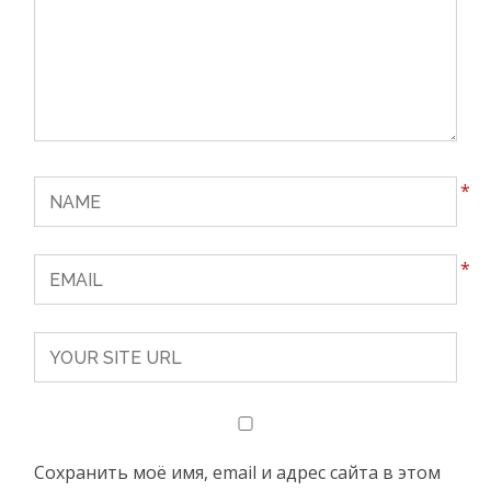
c
o
r
t
m
e
r
*
s
i
n
*
e
s
c
o
r
t
Сохранить моё имя, email и адрес сайта в этом