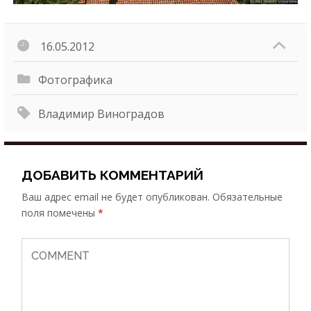
y
a
e
16.05.2012
s
c
Фотографика
o
r
Владимир Виноградов
t
t
r
ДОБАВИТЬ КОММЕНТАРИЙ
a
Ваш адрес email не будет опубликован.
Обязательные
b
поля помечены
*
z
o
n
e
s