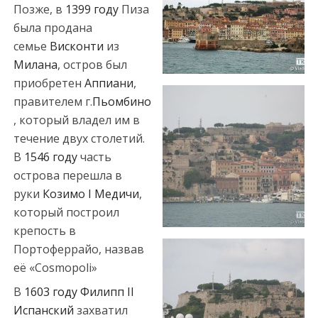
Позже, в
1399 году
Пиза
была продана
семье
Висконти
из
Милана
, остров был
приобретен
Аппиани
,
правителем г.
Пьомбино
, который владел им в
течение двух столетий.
В
1546 году
часть
острова перешла в
руки
Козимо I Медичи
,
который построил
крепость в
Портоферрайо, назвав
её «Cosmopoli»
В
1603 году
Филипп II
Испанский
захватил