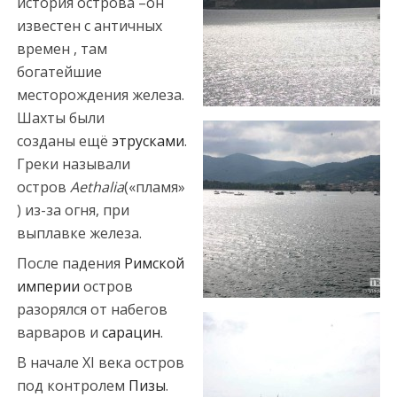
история острова –он
известен с античных
времен , там
богатейшие
месторождения железа.
Шахты были
созданы ещё
этрусками
.
Греки называли
остров
Aethalia
(«пламя»
) из-за огня, при
выплавке железа.
После падения
Римской
империи
остров
разорялся от набегов
варваров и
сарацин
.
В начале XI века остров
под контролем
Пизы
.