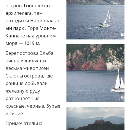
c
остров
Тосканского
o
архипелага
, там
r
находится
Национальн
t
ый парк
. Гора
Монте-
m
Каппане
над уровнем
e
моря — 1019 м.
r
Берег острова Эльба
s
очень извилист и
i
весьма живописен.
n
Склоны острова, где
e
раньше добывали
s
железную руду
c
разноцветные—
o
красные, черные, бурые
r
и синие.
t
Примечательна