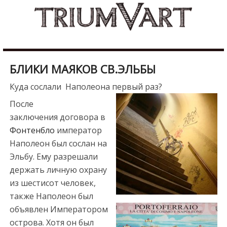
Skip
b
to
u
content
r
d
u
БЛИКИ МАЯКОВ СВ.ЭЛЬБЫ
r
e
Куда сослали Наполеона первый раз?
s
После
c
заключения договора в
o
Фонтенбло
император
r
Наполеон был сослан на
t
Эльбу. Ему разрешали
m
держать личную охрану
a
из шестисот человек,
l
также Наполеон был
a
объявлен Императором
t
острова. Хотя он был