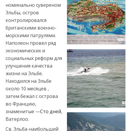
y
номинально сувереном
a
Эльбы, остров
e
контролировался
s
британскими военно-
c
морскими патрулями.
o
Наполеон провел ряд
r
экономических и
t
социальных реформ для
t
улучшения качества
r
жизни на Эльбе.
a
Находился на Эльбе
b
около 10 месяцев ,
z
затем бежал с острова
o
во Францию,
n
знаменитые —
Сто дней
,
e
Ватерлоо.
s
Св. Эльба-наибольший