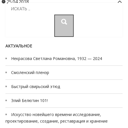
25.04.2018
y
Search
a
for:
e
s
c
o
АКТУАЛЬНОЕ
r
t
Некрасова Светлана Романовна, 1932 — 2024
t
r
Смоленский пленэр
a
b
Быстрый свирьский этюд
z
o
Элий Белютин 101!
n
e
Искусство новейшего времени исследование,
s
проектирование, создание, реставрация и хранение