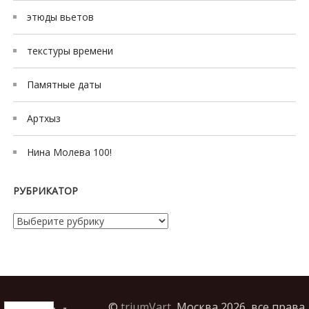
c
этюды вьетов
o
r
текстуры времени
t
m
Памятные даты
e
r
Артхыз
s
i
Нина Молева 100!
n
e
РУБРИКАТОР
s
c
Рубрикатор
o
r
t
©
triumVart,
Москва 2026, все права