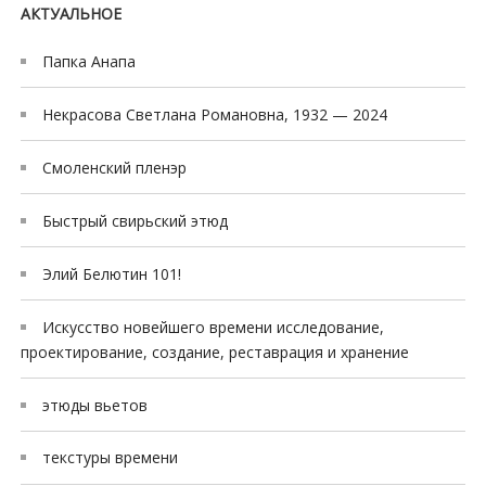
c
АКТУАЛЬНОЕ
o
r
Папка Анапа
t
m
Некрасова Светлана Романовна, 1932 — 2024
e
Смоленский пленэр
r
s
Быстрый свирьский этюд
i
n
Элий Белютин 101!
e
s
Искусство новейшего времени исследование,
c
проектирование, создание, реставрация и хранение
o
r
этюды вьетов
t
текстуры времени