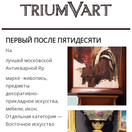
Skip
b
to
u
content
r
d
u
ПЕРВЫЙ ПОСЛЕ ПЯТИДЕСЯТИ
r
e
На
s
лучшей московской
c
Антикварной Яр
o
марке -живопись,
r
предметы
t
декоративно-
m
прикладное искусства,
a
мебели, икон.
l
Отдельная категория —
a
Восточное искусство
t