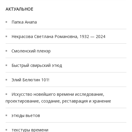
c
o
АКТУАЛЬНОЕ
r
Папка Анапа
t
m
Некрасова Светлана Романовна, 1932 — 2024
e
r
Смоленский пленэр
s
i
Быстрый свирьский этюд
n
e
Элий Белютин 101!
s
c
Искусство новейшего времени исследование,
o
проектирование, создание, реставрация и хранение
r
t
этюды вьетов
текстуры времени