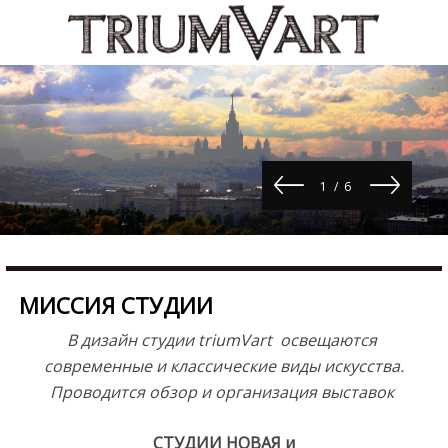
Skip
b
to
u
content
r
;
d
u
r
e
1
/
6
s
c
o
r
t
МИССИЯ СТУДИИ
m
В дизайн студии triumVart освещаются
a
современные и классические виды искусства.
l
Проводится
обзор и организация выставок
a
t
СТУДИИ НОВАЯ и