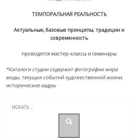
y
a
ТЕМПОРАЛЬНАЯ РЕАЛЬНОСТЬ
e
s
Актуальные, базовые принципы, традиции и
c
современность
o
r
проводятся мастер-классы и семинары
t
t
*Каталоги студии содержит фотографии мира
r
моды, текущих событий художественной жизни,
a
исторические кадры
b
z
Search
o
for:
n
e
s